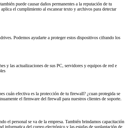
, también puede causar daños permanentes a la reputación de tu
 aplica el cumplimiento al escanear texto y archivos para detectar
drives. Podemos ayudarte a proteger estos dispositivos cifrando los
es y las actualizaciones de sus PC, servidores y equipos de red e
es​​
s cuán efectiva es la protección de tu firewall? ¿cuan protegida se
uamente el firmware del firewall para nuestros clientes de soporte.
ándo el personal se va de la empresa. También brindamos capacitación
d informatica del correo electrónico y las estafas de suplantación de