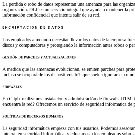
La perdida o robo de datos representan una amenaza para las organiza
organización. DLP es un servicio integral que ayuda a mantener la priv
información confidencial que intenta salir de su red.
ENCRIPTACIÓN DE DATOS
Los empleados a menudo necesitan llevar los datos de la empresa fuera
discos y computadoras y protegiendo la información antes robos o perd
GESTIÓN DE PARCHES Y ACTUALIZACIONES​​
A medida que las amenazas evolucionan, se emiten parches para protege
incluso se ocupará de los dispositivos IoT que suelen ignorarse, como 
FIREWALLS​​
En Clipix realizamos instalación y administración de firewalls UTM, t
encuentra la red? Ofrecemos un servicio de seguridad informatica de 
POLÍTICAS DE RECURSOS HUMANOS​​
La seguridad informática empieza con tus usuarios. Podemos asesorar
integral en seguridad informática, y educamos a los empleados sobre as