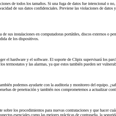
ciones de todos los tamaños. Si una fuga de datos fue intencional o no
acidad de sus datos confidenciales. Previene las violaciones de datos y
 de sus instalaciones en computadoras portátiles, discos externos o pen
ida de los dispositivos.
r el hardware y el software. El soporte de Clipix supervisará los parch
los termostatos y las alarmas, ya que estos también pueden ser vulnerabl
ambién podemos ayudarte con la auditoria y monitoreo del equipo. ¿sabe
pruebas de penetración y también nos comprometemos a actualizar contin
te sobre los procedimientos para nuevas contrataciones y que hacer cu
pectos esenciales como las mejores prácticas de contraseña, la segurida